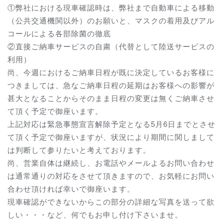
①弊社における現車確認時は、弊社まで自動車による移動
（公共交通機関以外）のお願いと、マスクの着用及びアル
コールによる各部除菌の徹底
②直接ご納車サービスの自粛（代替として陸送サービスの
利用）
尚、今週におけるご納車日程が既に決定しているお客様に
つきましては、急なご納車日程の延期はお客様への影響が
甚大となることからそのまま日程の変更は無くご納車させ
て頂く予定で御座います。
上記対応は緊急事態宣言解除予定となる5月6日までとさせ
て頂く予定で御座いますが、状況により期間に関しまして
は判断して参りたいと考えております。
尚、営業自体は継続し、お電話やメールよるお問い合わせ
は通常通りの対応をさせて頂きますので、お気軽にお問い
合わせ頂ければ幸いで御座います。
現車確認ができないからこの部分の詳細な写真を送って欲
しい・・・など、何でもお申し付け下さいませ。