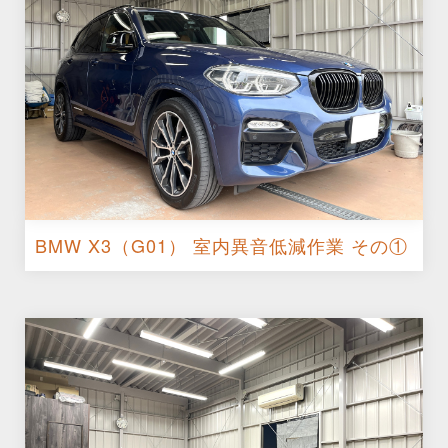
BMW X3（G01） 室内異音低減作業 その①