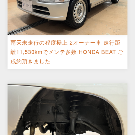
雨天未走行の程度極上 2オーナー車 走行距
離11,530kmでメンテ多数 HONDA BEAT ご
成約頂きました