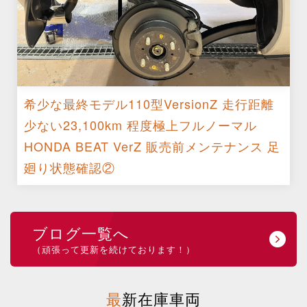
希少な最終モデル110型VersionZ 走行距離
少ない23,100km 程度極上フルノーマル
HONDA BEAT VerZ 販売前メンテナンス 足
廻り状態確認②
ブログ一覧へ
（頑張って更新を続けております！）
最新在庫車両