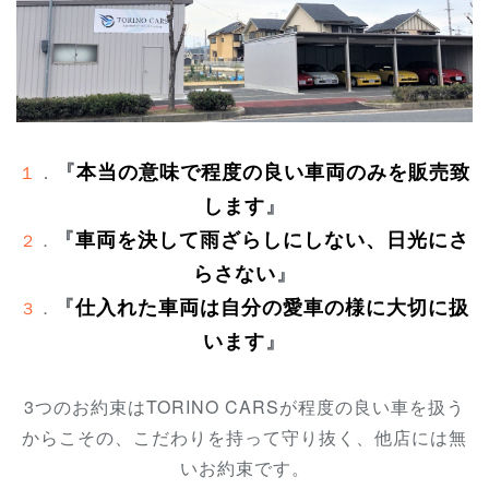
『
本当の意味で程度の良い車両のみを販売致
１
．
します
』
『
車両を決して雨ざらしにしない、日光にさ
２
．
らさない
』
『
仕入れた車両は自分の愛車の様に大切に扱
３
．
います
』
3つのお約束はTORINO CARSが程度の良い車を扱う
からこその、こだわりを持って守り抜く、他店には無
いお約束です。