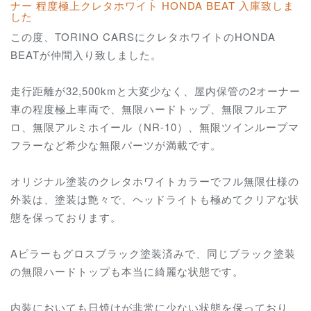
ナー 程度極上クレタホワイト HONDA BEAT 入庫致しま
した
この度、TORINO CARSにクレタホワイトのHONDA
BEATが仲間入り致しました。
走行距離が32,500kmと大変少なく、屋内保管の2オーナー
車の程度極上車両で、無限ハードトップ、無限フルエア
ロ、無限アルミホイール（NR-10）、無限ツインループマ
フラーなど希少な無限パーツが満載です。
オリジナル塗装のクレタホワイトカラーでフル無限仕様の
外装は、塗装は艶々で、ヘッドライトも極めてクリアな状
態を保っております。
Aピラーもグロスブラック塗装済みで、同じブラック塗装
の無限ハードトップも本当に綺麗な状態です。
内装においても日焼けが非常に少ない状態を保っており、