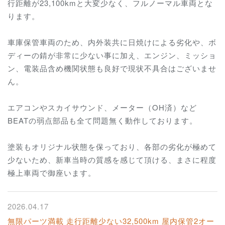
行距離が23,100kmと大変少なく、フルノーマル車両とな
ります。
車庫保管車両のため、内外装共に日焼けによる劣化や、ボ
ディーの錆が非常に少ない事に加え、エンジン、ミッショ
ン、電装品含め機関状態も良好で現状不具合はございませ
ん。
エアコンやスカイサウンド、メーター（OH済）など
BEATの弱点部品も全て問題無く動作しております。
塗装もオリジナル状態を保っており、各部の劣化が極めて
少ないため、新車当時の質感を感じて頂ける、まさに程度
極上車両で御座います。
2026.04.17
無限パーツ満載 走行距離少ない32,500km 屋内保管2オー