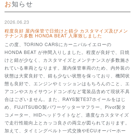
お知らせ
2026.06.23
程度良好 屋内保管で日焼けと錆少 カスタマイズ及びメン
テナンス多数 HONDA BEAT 入庫致しました
この度、TORINO CARSにカーニバルイエローの
HONDA BEAT が仲間入りしました。程度が良好で、日焼
けと錆が少なく、カスタマイズとメンテナンスが多数施さ
れている車両となります。屋内保管車両のため、内外装の
状態は大変良好で、錆も少ない状態を保っており、機関状
態も良好で、エンジンやミッションはもちろんのこと、エ
アコンやスカイサウンドコンポなど電装品含めて現状不具
合はございません。また、RAYS製TE37ホイールをはじ
め、FUJITSUBO製パワーゲッターマフラー、Pivot製タ
コメーター、HIDヘッドライトなど、適度なカスタマイズ
で走行性能向上とカッコ良さの両立が図られております。
加えて、タイミングベルト一式交換やECUオーバーホー