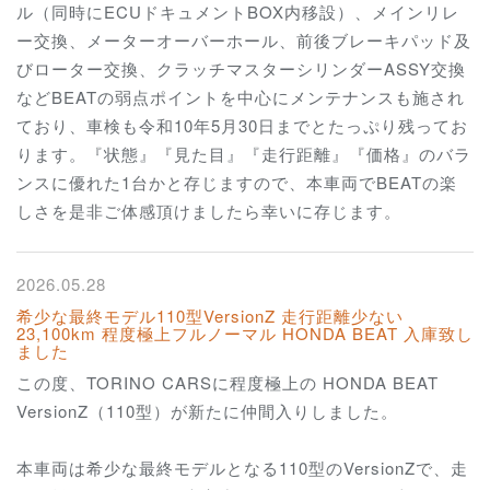
ル（同時にECUドキュメントBOX内移設）、メインリレ
ー交換、メーターオーバーホール、前後ブレーキパッド及
びローター交換、クラッチマスターシリンダーASSY交換
などBEATの弱点ポイントを中心にメンテナンスも施され
ており、車検も令和10年5月30日までとたっぷり残ってお
ります。『状態』『見た目』『走行距離』『価格』のバラ
ンスに優れた1台かと存じますので、本車両でBEATの楽
しさを是非ご体感頂けましたら幸いに存じます。
2026.05.28
希少な最終モデル110型VersionZ 走行距離少ない
23,100km 程度極上フルノーマル HONDA BEAT 入庫致し
ました
この度、TORINO CARSに程度極上の HONDA BEAT
VersionZ（110型）が新たに仲間入りしました。
本車両は希少な最終モデルとなる110型のVersionZで、走