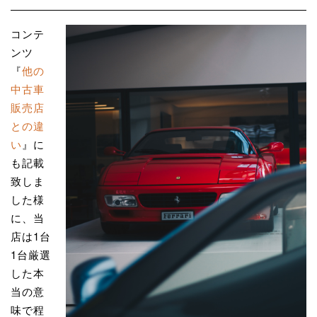
コンテ
ンツ
『
他の
中古車
販売店
との違
い
』に
も記載
致しま
した様
に、当
店は1台
1台厳選
した本
当の意
味で程