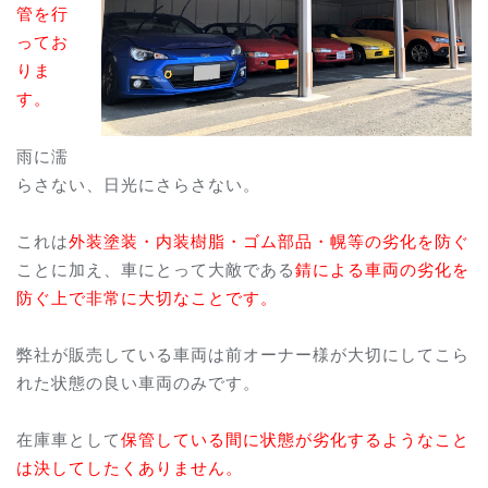
管を行
ってお
りま
す。
雨に濡
らさない、日光にさらさない。
これは
外装塗装・内装樹脂・ゴム部品・幌等の劣化を防ぐ
ことに加え、車にとって大敵である
錆による車両の劣化を
防ぐ上で非常に大切なことです。
弊社が販売している車両は前オーナー様が大切にしてこら
れた状態の良い車両のみです。
在庫車として
保管している間に状態が劣化するようなこと
は決してしたくありません。