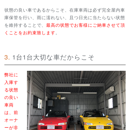
状態の良い車であるからこそ、在庫車両は必ず完全屋内車
庫保管を行い、雨に濡れない、且つ日光に当たらない状態
を維持することで、
最高の状態でお客様にご納車させて頂
くことをお約束致します
。
3. 1台1台大切な車だからこそ
弊社に
入庫す
る状態
の良い
車両
は、前
オーナ
ーが非