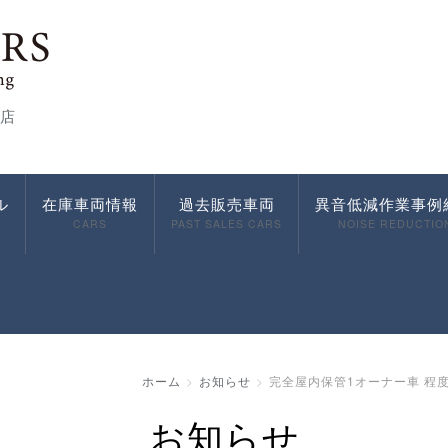
店
ル
在庫車両情報
過去販売車両
異音低減作業事例
CARS
PAST SALES CARS
NOISE REDUCTIO
ホーム
お知らせ
完全屋内保管1オーナー車 程度極上
お知らせ