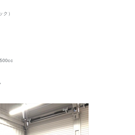
バック）
00cc
ク