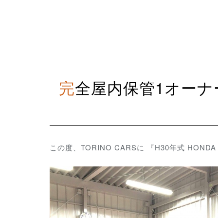
完全屋内保管1オーナー車 程度極上 H30年式 HONDA CIVIC HATCHBACK
この度、TORINO CARSに 『H30年式 HON