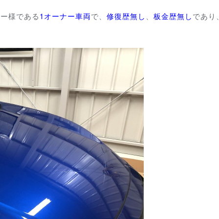
ナー様である
1オーナー車両
で、
修復歴無し
、
板金歴無し
であり