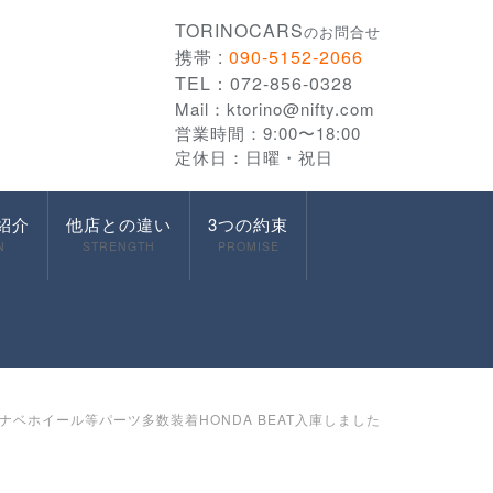
TORINOCARS
のお問合せ
携帯 :
090-5152-2066
TEL：072-856-0328
Mail：
ktorino@nifty.com
営業時間：9:00〜18:00
定休日：日曜・祝日
紹介
他店との違い
3つの約束
N
STRENGTH
PROMISE
ワタナベホイール等パーツ多数装着HONDA BEAT入庫しました