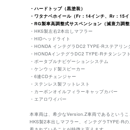
・ハードトップ（黒塗装）
・ワタナベホイール（Fr：14インチ、Rr：15
・RG製車高調整式サスペンション（減衰力調整
・HKS製左右2本出しマフラー
・HIDヘッドライト
・HONDA インテグラDC2 TYPE-Rステアリン
・HONDAインテグラDC2 TYPE-Rチタンシフ
・ポータブルナビゲーションシステム
・ケンウッド製スピーカー
・6連CDチェンジャー
・ステンレス製フットレスト
・カーボンオイルフィラーキャップカバー
・エアロワイパー
本車両は、希少なVersion.Z車両であると
HKS製2本出しマフラー、インテグラTYPE
着されていることが特徴と言えます。