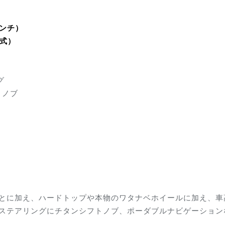
インチ）
式）
グ
トノブ
いうことに加え、ハードトップや本物のワタナベホイールに加え、
-Rのステアリングにチタンシフトノブ、ポーダブルナビゲーショ