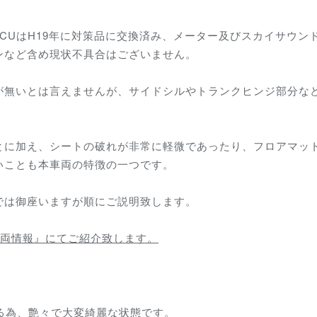
ECUはH19年に対策品に交換済み、メーター及びスカイサウン
ンなど含め現状不具合はございません。
が無いとは言えませんが、サイドシルやトランクヒンジ部分な
とに加え、シートの破れが非常に軽微であったり、フロアマッ
いことも本車両の特徴の一つです。
では御座いますが順にご説明致します。
車両情報』にてご紹介致します。
る為、艶々で大変綺麗な状態です。