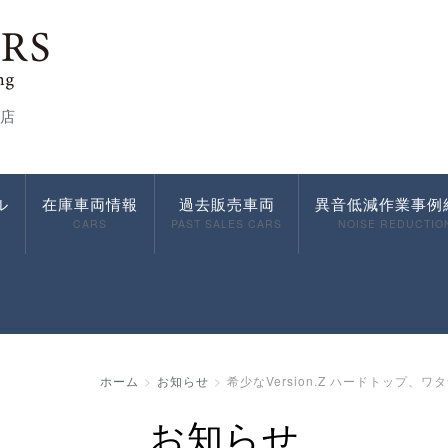
店
ル
在庫車両情報
過去販売車両
異音低減作業事例
CARS
PAST SALES CARS
NOISE REDUCTIO
ホーム
お知らせ
希少なVersion.Z ハードトップ、
お知らせ