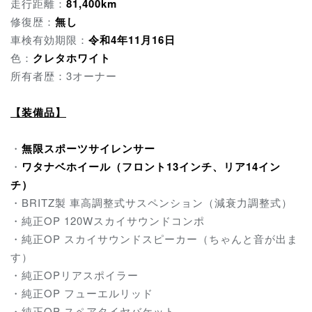
走行距離：
81,400km
修復歴：
無し
車検有効期限：
令和4年11月16日
色：
クレタホワイト
所有者歴：3オーナー
【装備品】
・
無限スポーツサイレンサー
・
ワタナベホイール（フロント13インチ、リア14イン
チ）
・BRITZ製 車高調整式サスペンション（減衰力調整式）
・純正OP 120Wスカイサウンドコンポ
・純正OP スカイサウンドスピーカー（ちゃんと音が出ま
す）
・純正OPリアスポイラー
・純正OP フューエルリッド
・純正OP スペアタイヤバケット