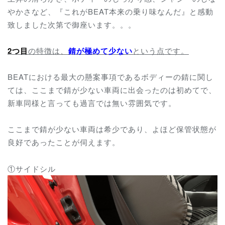
やかさなど、『これがBEAT本来の乗り味なんだ』と感動
致しました次第で御座います。。。
2つ目
の特徴は、
錆が極めて少ない
という点です。
BEATにおける最大の懸案事項であるボディーの錆に関し
ては、ここまで錆が少ない車両に出会ったのは初めてで、
新車同様と言っても過言では無い雰囲気です。
ここまで錆が少ない車両は希少であり、よほど保管状態が
良好であったことが伺えます。
①サイドシル