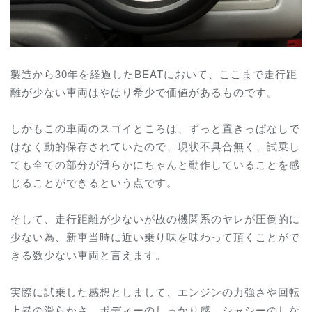
製造から30年を経過したBEATにおいて、ここまで走行距
離が少ない車両はやはり希少で価値があるものです。
しかもこの車両のスゴイところは、ずっと置きっぱなしで
はなく動的保存されていたので、現状不具合無く、試乗し
ても全ての部分が滑らかにちゃんと動作していることを感
じることができるという点です。
そして、走行距離が少ないが故の機関系のヤレが圧倒的に
少ない為、新車当時に近い乗り味を味わって頂くことがで
きる数少ない車両と言えます。
実際に試乗した感想としまして、エンジンの力強さや回転
上昇の滑らかさ、ボディーのしっかり感、シャシーのしな