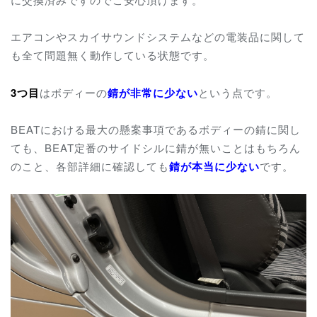
エアコンやスカイサウンドシステムなどの電装品に関して
も全て問題無く動作している状態です。
3つ目
はボディーの
錆が非常に少ない
という点です。
BEATにおける最大の懸案事項であるボディーの錆に関し
ても、BEAT定番のサイドシルに錆が無いことはもちろん
のこと、各部詳細に確認しても
錆が本当に少ない
です。