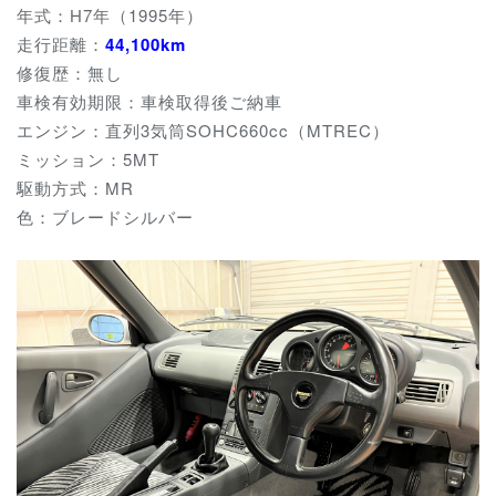
年式：H7年（1995年）
走行距離：
44,100km
修復歴：無し
車検有効期限：車検取得後ご納車
エンジン：直列3気筒SOHC660cc（MTREC）
ミッション：5MT
駆動方式：MR
色：ブレードシルバー