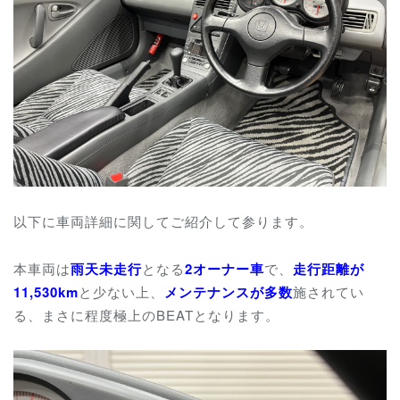
以下に車両詳細に関してご紹介して参ります。
本車両は
雨天未走行
となる
2オーナー車
で、
走行距離が
11,530km
と少ない上、
メンテナンスが多数
施されてい
る、まさに程度極上のBEATとなります。