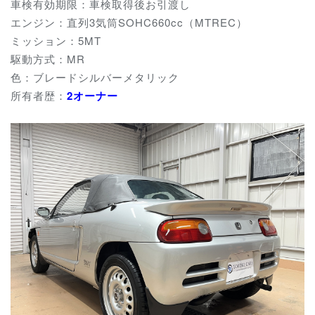
車検有効期限：車検取得後お引渡し
エンジン：直列3気筒SOHC660cc（MTREC）
ミッション：5MT
駆動方式：MR
色：ブレードシルバーメタリック
所有者歴：
2
オーナー