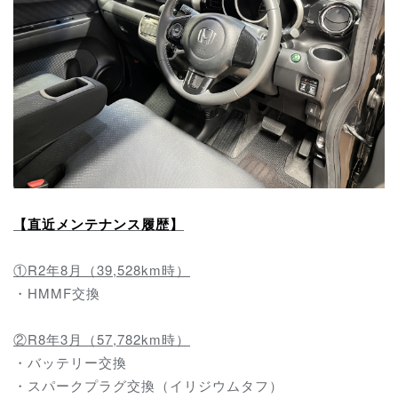
【直近メンテナンス履歴】
①R2年8月（39,528km時）
・HMMF交換
②R8年3月（57,782km時）
・バッテリー交換
・スパークプラグ交換（イリジウムタフ）