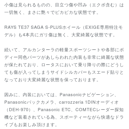
小傷は見られるものの、目立つ傷や凹み（エクボ含む）は
一切無く、まさに艶々でピカピカな状態です。
RAYS TE37 SAGA S-PLUSホイール（EXIGE専用特注モ
デル）も4本共にガリ傷は無く、大変綺麗な状態です。
続いて、アルカンターラの軽量スポーツシートや各部にボ
ディー同色パーツがあしらわれた内装も非常に綺麗な状態
が保たれており、ロータスにおいて乗り降りの際にどうし
ても傷が入ってしまうサイドシルカバーもスエード貼りと
なっており大変綺麗な状態を保っております。
因みに、内装においては、Panasonicナビゲーション、
Panasonicバックカメラ、carrozzeria 1DINオーディオ
（DEH-970）、Panasonic ETC、COMTECレーダー探知
機など装着されている為、スポーティーながら快適なドラ
イブもお楽しみ頂けます。