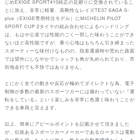
じめEXIGE SPORT410純正の足廻りに交換されているこ
とに加え、非常に軽量、高剛性なレイズTE37 SAGA S-
plus（EXIGE専用特注モデル）にMICHELIN PILOT
SPORT CUP 2タイヤの組み合わせによるハンドリング
は、もはや公道では性能のごく一部した味わうことができ
ないほど高性能ですが、乗り心地はもちろん引き締まった
スポーティーな味付けなものの、段差通過時や荒れた路面
では望外にしなやかでショックも角が丸められており、市
街地走行でも不快ではありません。
とにかく全ての動きや反応が極めてダイレクトな為、電子
制御が多数の最新のスポーツカーには備わっていない『運
転をしている』という楽しみを非常に色濃く味わうことが
できる車両と言えます。
以上、簡単にアピールポイントを記載させて頂きました
が、伝統あるスポーツカーメーカーであるロータスは電動
化に舵を切ったことに加え、昨今の自動車環境からも、も