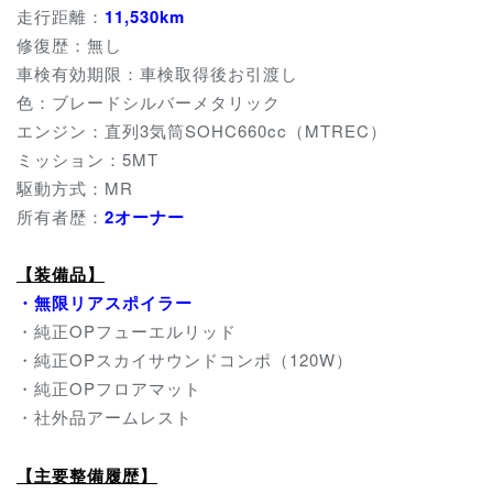
走行距離：
11
,530km
修復歴：無し
車検有効期限：車検取得後お引渡し
色：ブレードシルバーメタリック
エンジン：直列3気筒SOHC660cc（MTREC）
ミッション：5MT
駆動方式：MR
所有者歴：
2
オーナー
【装備品】
・無限リアスポイラー
・純正OPフューエルリッド
・純正OPスカイサウンドコンポ（120W）
・純正OPフロアマット
・社外品アームレスト
【主要整備履歴】