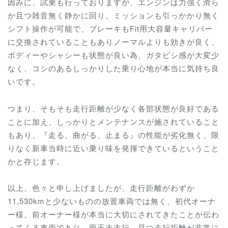
因みに、試乗も行っておりますが、エンジンは力強く滑ら
か且つ雑音無く静かに回り、ミッションも引っかかり無く
シフト操作が可能で、ブレーキもFit用大容量キャリパー
に交換されていることもありノーマルよりも効きが良く、
ボディーやシャシーも状態が良い為、ガタピシ感が大変少
なく、コシのあるしっかりした乗り心地が本当に気持ち良
いです。
つまり、そもそも走行距離が少なく各部状態が良好である
ことに加え、しっかりとメンテナンスが施されていること
もあり、『走る、曲がる、止まる』の性能が劣化無く、限
りなく新車当時に近い乗り味を発揮できているということ
かと存じます。
以上、色々と申し上げましたが、
走行距離がわずか
11,530kmと少ないものの放置車両では無く、初代オーナ
ー様、前オーナー様が本当に大切にされてきたことが伝わ
ってくる車両であり、雨天未走行、且つ走行距離が非常に