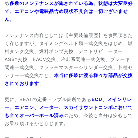
め
多数のメンテナンスが施されている為、状態は大変良好
で、エアコンや電装品含め現状不具合は一切ございませ
ん
。
メンテナンス内容としては【主要装備履歴】を参照頂きた
く存じますが、タイミングベルト類一式交換をはじめ、燃
料タンク交換、燃料ポンプ交換、デストリビューター
ASSY交換、EACV交換、冷却系関連一式交換、ブレーキ
関連一式交換、クラッチマスターシリンダー交換、各種セ
ンサー一式交換など、
本当に多岐に渡る様々な部品が交換
されております
。
更に、BEATの定番トラブル箇所である
ECU、メインリレ
ー、エアコン、メーター、スカイサウンドコンポにおいて
も全てオーバーホール済み
のため、今後も当分は安心して
お乗り頂けるかと存じます。