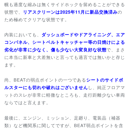
幌も過度な縮みは無くサイドホックを留めることができる
状態で、
リアスクリーンは2025年11月に新品交換済み
の
ため極めてクリアな状態です。
内装においても、
ダッシュボードやドアライニング、エア
コンパネル、シートベルトキャッチャー等の日焼けによる
劣化が非常に少なく、傷も少ない大変良好な状態
で、まさ
に本当に新車と大差無いと言っても過言では無いかと存じ
ます。
尚、BEATの弱点ポイントの一つである
シートのサイドボ
ルスターにも切れや破れはございません
し、純正フロアマ
ットのスレが非常に軽微なところも、走行距離少ない車両
ならではと言えます。
最後に、エンジン、ミッション、足廻り、電装品（補器
類）など機関系に関してですが、BEAT弱点ポイントを含