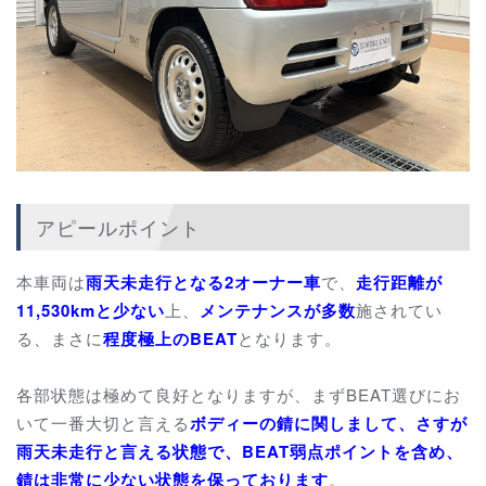
アピールポイント
本車両は
雨天未走行となる2オーナー車
で、
走行距離が
11,530kmと少ない
上、
メンテナンスが多数
施されてい
る、まさに
程度極上のBEAT
となります。
各部状態は極めて良好となりますが、まずBEAT選びにお
いて一番大切と言える
ボディーの錆に関しまして、さすが
雨天未走行と言える状態で、BEAT弱点ポイントを含め、
錆は非常に少ない状態を保っております
。