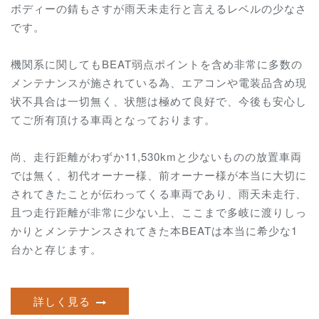
ボディーの錆もさすが雨天未走行と言えるレベルの少なさ
です。
機関系に関してもBEAT弱点ポイントを含め非常に多数の
メンテナンスが施されている為、
エアコンや電装品含め現
状不具合は一切無く、
状態は極めて良好で、
今後も安心し
てご所有頂ける車両となっております。
尚、走行距離がわずか11,530kmと少ないものの放置車両
では無く、初代オーナー様、前オーナー様が本当に大切に
されてきたことが伝わってくる車両であり、雨天未走行、
且つ走行距離が非常に少ない上、ここまで多岐に渡りしっ
かりとメンテナンスされてきた本BEATは本当に希少な1
台かと存じます。
詳しく見る