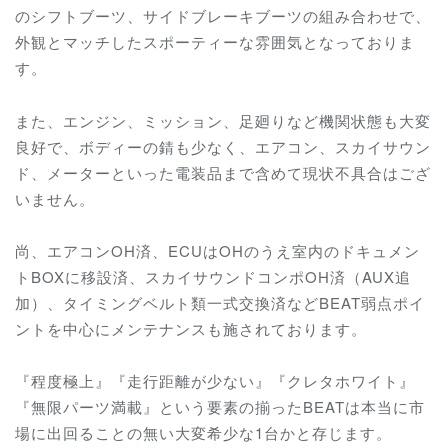
のシフトブーツ、サイドブレーキブーツの組み合わせで、
外観とマッチしたスポーティーな雰囲気となっておりま
す。
また、エンジン、ミッション、足廻りなど機関状態も大変
良好で、ボディーの錆も少なく、エアコン、スカイサウン
ド、メーターといった電装品まで含めて現状不具合はござ
いません。
尚、エアコンOH済、ECUはOHのうえ室内のドキュメン
トBOXに移設済、スカイサウンドコンポOH済（AUX追
加）、タイミングベルト類一式交換済など
BEAT弱点ポイ
ントを中心にメンテナンスも施されております。
『程度極上』『走行距離が少ない』『クレタホワイト』
『無限パーツ満載』という要素の揃ったBEATは本当に市
場に出回ることの無い大変希少な1台かと存じます。