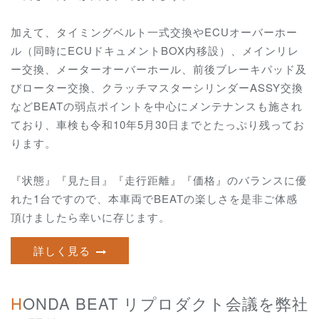
加えて、タイミングベルト一式交換やECUオーバーホー
ル（同時にECUドキュメントBOX内移設）、メインリレ
ー交換、メーターオーバーホール、前後ブレーキパッド及
びローター交換、クラッチマスターシリンダーASSY交換
などBEATの弱点ポイントを中心にメンテナンスも施され
ており
、車検も令和10年5月30日までとたっぷり残ってお
ります。
『状態』『見た目』『走行距離』『価格』のバランスに優
れた1台ですので、
本車両でBEATの楽しさを是非ご体感
頂けましたら幸いに存じます。
詳しく見る
HONDA BEAT リプロダクト会議を弊社