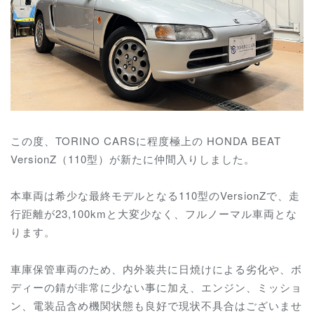
この度、TORINO CARSに程度極上の HONDA BEAT
VersionZ（110型）が新たに仲間入りしました。
本車両は希少な最終モデルとなる110型のVersionZで、走
行距離が23,100kmと大変少なく、フルノーマル車両とな
ります。
車庫保管車両のため、内外装共に日焼けによる劣化や、ボ
ディーの錆が非常に少ない事に加え、
エンジン、ミッショ
ン、電装品含め
機関状態も良好で現状不具合はございませ