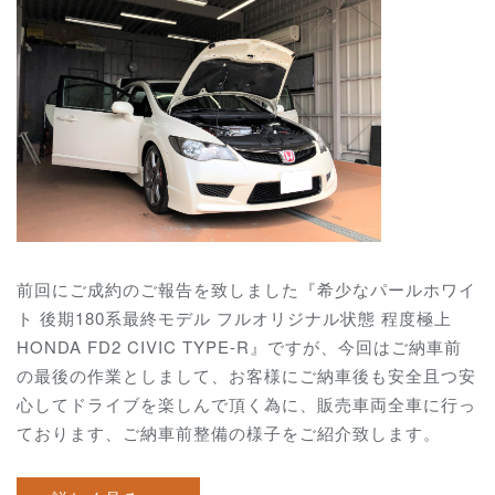
前回にご成約のご報告を致しました『希少なパールホワイ
ト 後期180系最終モデル フルオリジナル状態 程度極上
HONDA FD2 CIVIC TYPE-R』ですが、今回はご納車前
の最後の作業としまして、お客様にご納車後も安全且つ安
心してドライブを楽しんで頂く為に、販売車両全車に行っ
ております、ご納車前整備の様子をご紹介致します。