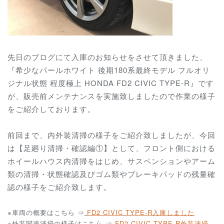
先日のブログにて入庫のお知らせをさせて頂きました、
『希少なパールホワイト 後期180系最終モデル フルオリ
ジナル状態 程度極上 HONDA FD2 CIVIC TYPE-R』です
が、販売前メンテナンスを実施致しましたので作業の様子
をご紹介しております。
前回まで、内外装清掃の様子をご紹介致しましたが、今回
は【足廻り清掃・確認編①】として、フロント側における
ホイールハウス内清掃をはじめ、サスペンションやアーム
類の清掃・状態確認及びゴム類やブレーキパッドの残量確
認の様子をご紹介致します。
※車両の概要はこちら ⇒
FD2 CIVIC TYPE-R
入庫しました
※外装関連清掃の様子はこちら ⇒
FD2 CIVIC TYPE-R外装清掃