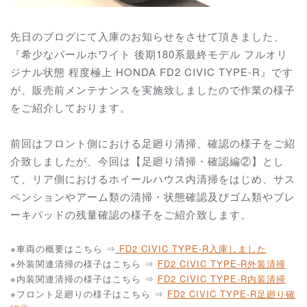
先日のブログにて入庫のお知らせをさせて頂きました、
『希少なパールホワイト 後期180系最終モデル フルオリ
ジナル状態 程度極上 HONDA FD2 CIVIC TYPE-R』です
が、販売前メンテナンスを実施致しましたので作業の様子
をご紹介しております。
前回はフロント側における足廻り清掃、確認の様子をご紹
介致しましたが、今回は【足廻り清掃・確認編②】とし
て、リア側におけるホイールハウス内清掃をはじめ、サス
ペンションやアーム類の清掃・状態確認及びゴム類やブレ
ーキパッドの残量確認の様子をご紹介致します。
※車両の概要はこちら ⇒
FD2 CIVIC TYPE-R
入庫しました
※外装関連清掃の様子はこちら ⇒
FD2 CIVIC TYPE-R外装清掃
※内装関連清掃の様子はこちら ⇒
FD2 CIVIC TYPE-R内装清掃
※フロント足廻りの様子はこちら ⇒
FD2 CIVIC TYPE-R足廻り確