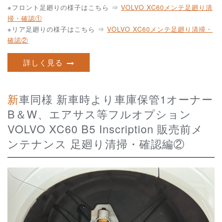
※フロント足廻りの様子はこちら ⇒
VOLVO XC60メンテ足廻り清
掃・確認①
※リア足廻りの様子はこちら ⇒
VOLVO XC60メンテ足廻り清掃・
確認②
詳しく見る
新車同様 新車時より車庫保管1オーナー
B＆W、エアサス等フルオプション
VOLVO XC60 B5 Inscription 販売前メ
ンテナンス 足廻り清掃・確認編②