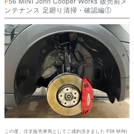
F56 MINI John Cooper Works 販売前メ
ンテナンス 足廻り清掃・確認編①
この度、注文販売車両としてご成約頂きました F56 MINI