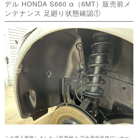
デル HONDA S660 α（6MT）販売前メ
ンテナンス 足廻り状態確認①
この度入庫致しました『程度極上 完全屋内保管ワンオー