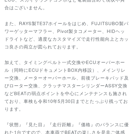
合はございません。
また、RAYS製TE37ホイールをはじめ、FUJITSUBO製パ
ワーゲッターマフラー、Pivot製タコメーター、HIDヘッ
ドライトなど、適度なカスタマイズで
走行性能向上とカッ
コ良さの両立が図られております。
加えて、タイミングベルト一式交換やECUオーバーホー
ル（同時にECUドキュメントBOX内移設）、メインリレ
ー交換、メーターオーバーホール、前後ブレーキパッド及
びローター交換、クラッチマスターシリンダーASSY交換
などBEATの弱点ポイントを中心にメンテナンスも施され
ており
、車検も令和10年5月30日までとたっぷり残ってお
ります。
『状態』『見た目』『走行距離』『価格』のバランスに優
れた1台ですので、
本車両でBEATの楽しさを是非ご体感