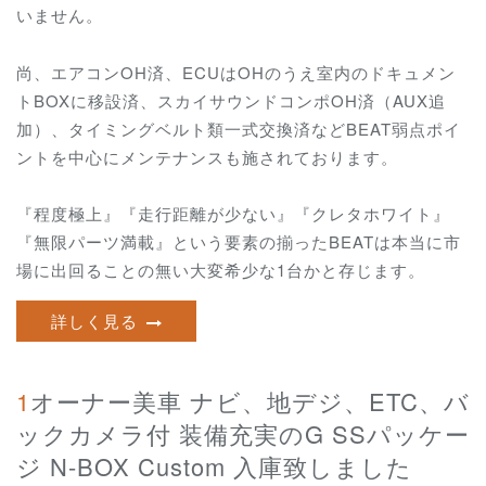
いません。
尚、エアコンOH済、ECUはOHのうえ室内のドキュメン
トBOXに移設済、スカイサウンドコンポOH済（AUX追
加）、タイミングベルト類一式交換済など
BEAT弱点ポイ
ントを中心にメンテナンスも施されております。
『程度極上』『走行距離が少ない』『クレタホワイト』
『無限パーツ満載』という要素の揃ったBEATは本当に市
場に出回ることの無い大変希少な1台かと存じます。
詳しく見る
1オーナー美車 ナビ、地デジ、ETC、バ
ックカメラ付 装備充実のG SSパッケー
ジ N-BOX Custom 入庫致しました