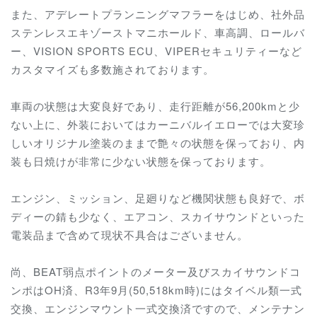
また、アデレートプランニングマフラーをはじめ、社外品
ステンレスエキゾーストマニホールド、車高調、ロールバ
ー、VISION SPORTS ECU、VIPERセキュリティーなど
カスタマイズも多数施されております。
車両の状態は大変良好であり、走行距離が56,200kmと少
ない上に、外装においてはカーニバルイエローでは大変珍
しいオリジナル塗装のままで艶々の状態を保っており、内
装も日焼けが非常に少ない状態を保っております。
エンジン、ミッション、足廻りなど機関状態も良好で、ボ
ディーの錆も少なく、エアコン、スカイサウンドといった
電装品まで含めて現状不具合はございません。
尚、BEAT弱点ポイントのメーター及びスカイサウンドコ
ンポはOH済、R3年9月(50,518km時)にはタイベル類一式
交換、エンジンマウント一式交換済ですので、メンテナン