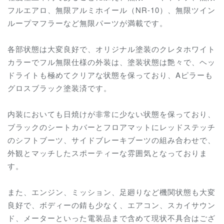
フルエアロ、無限アルミホイール（NR-10）、無限ツイン
ループマフラーなど無限パーツが満載です。
各部状態は大変良好で、オリジナル塗装のクレタホワイト
カラーでフル無限仕様の外装は、塗装状態は艶々で、ヘッ
ドライトも極めてクリアな状態を保っており、Aピラーも
グロスブラック塗装済です。
内装においても日焼けが非常に少ない状態を保っており、
ブラックのシートカバーとフロアマットにレッドステッチ
のシフトブーツ、サイドブレーキブーツの組み合わせで、
外観とマッチしたスポーティーな雰囲気となっておりま
す。
また、エンジン、ミッション、足廻りなど機関状態も大変
良好で、ボディーの錆も少なく、エアコン、スカイサウン
ド、メーターといった電装品まで含めて現状不具合はござ