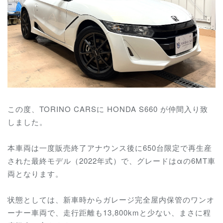
この度、TORINO CARSに HONDA S660 が仲間入り致
しました。
本車両は一度販売終了アナウンス後に650台限定で再生産
された最終モデル（2022年式）で、グレードはαの6MT車
両となります。
状態としては、新車時からガレージ完全屋内保管のワンオ
ーナー車両で、走行距離も13,800kmと少ない、まさに程