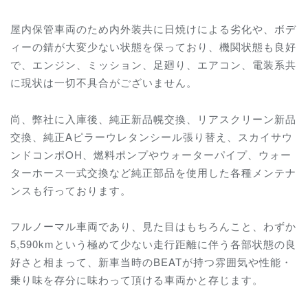
屋内保管車両のため内外装共に日焼けによる劣化や、ボデ
ィーの錆が大変少ない状態を保っており、
機関状態も良好
で、エンジン、ミッション、足廻り、エアコン、電装系共
に現状は一切不具合がございません。
尚、弊社に入庫後、純正新品幌交換、リアスクリーン新品
交換、純正Aピラーウレタンシール張り替え、スカイサウ
ンドコンポOH、燃料ポンプやウォーターパイプ、ウォー
ターホース一式交換など純正部品を使用した各種メンテナ
ンスも行っております
。
フルノーマル車両であり、見た目はもちろんこと、わずか
5,590kmという極めて少ない走行距離に伴う各部状態の良
好さと相まって、新車当時のBEATが持つ雰囲気や性能・
乗り味を存分に味わって頂ける車両かと存じます。