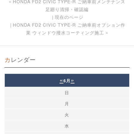
«
HONDA FD2 CIVIC TYPE-R ご納車前メンテナンス
足廻り清掃・確認編
現在のページ
HONDA FD2 CIVIC TYPE-R ご納車前オプション作
業 ウィンドウ撥水コーティング施工
»
カレンダー
«
»
6月
日
月
火
水