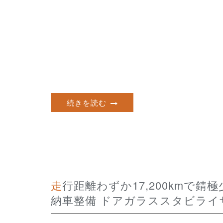
続きを読む
走行距離わずか17,200kmで錆極少 フルノーマル状態の程度極上 HONDA BEAT
納車整備 ドアガラススタビライ