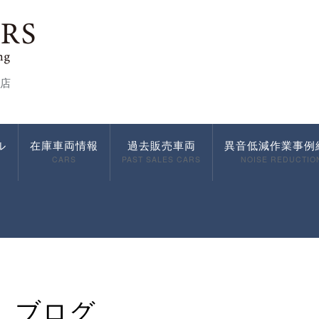
店
ル
在庫車両情報
過去販売車両
異音低減作業事例
CARS
PAST SALES CARS
NOISE REDUCTIO
ブログ