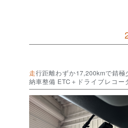
走行距離わずか17,200kmで錆極少 フルノーマル状態の程度極上 HONDA BEAT
納車整備 ETC＋ドライブレコー