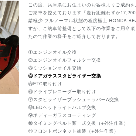
この度、兵庫県にお住まいのお客様よりご成約を
ご納車を控えております『走行距離わずか17,200
錆極少 フルノーマル状態の程度極上 HONDA BE
すが、ご納車前整備として以下の作業をご用命頂
たので作業の様子をご紹介しております。
①エンジンオイル交換
②エンジンオイルフィルター交換
③ミッションオイル交換
④ドアガラススタビライザー交換
⑤ETC取り付け
⑥ドライブレコーダー取り付け
⑦スタビライザーブッシュ＋ラバーA交換
⑧LEDヘッドライトバルブ交換
⑨ボディーガラスコーティング
⑩タイミングベルト類一式交換（※外注作業）
⑪フロントボンネット塗装（※外注作業）