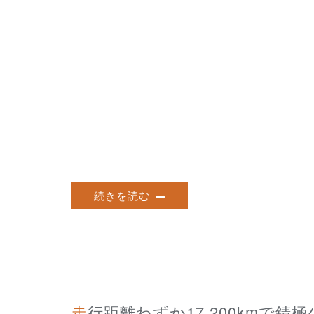
続きを読む
走行距離わずか17,200kmで錆極少 フルノーマル状態の程度極上 HONDA BEAT