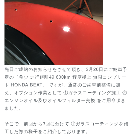
先日ご成約のお知らせをさせて頂き、2月26日にご納車予
定の『希少 走行距離49,600km 程度極上 無限コンプリー
ト HONDA BEAT』 ですが、通常のご納車前整備に加
え、オプション作業として ①ガラスコーティング施工 ②
エンジンオイル及びオイルフィルター交換 をご用命頂き
ました。
そこで、前回から3回に分けて ①ガラスコーティングを施
工した際の様子をご紹介しております。