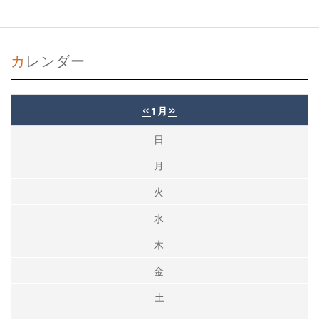
カレンダー
«
»
1月
日
月
火
水
木
金
土