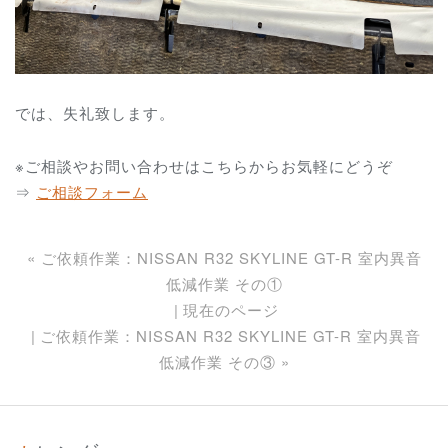
では、失礼致します。
※ご相談やお問い合わせはこちらからお気軽にどうぞ
⇒
ご相談フォーム
«
ご依頼作業：NISSAN R32 SKYLINE GT-R 室内異音
低減作業 その①
現在のページ
ご依頼作業：NISSAN R32 SKYLINE GT-R 室内異音
低減作業 その③
»