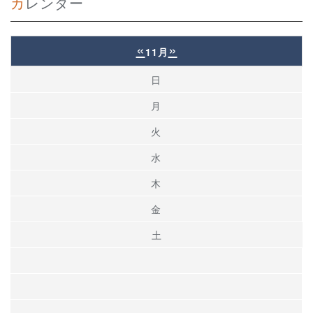
カレンダー
«
»
11月
日
月
火
水
木
金
土