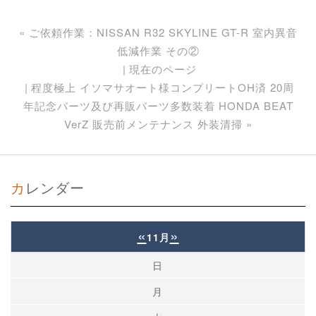
«
ご依頼作業：NISSAN R32 SKYLINE GT-R 室内異音
低減作業 その②
現在のページ
程度極上 イソマサオート様コンプリートOH済 20周
年記念パーツ及び再販パーツ多数装着 HONDA BEAT
VerZ 販売前メンテナンス 外装清掃
»
カレンダー
«
»
11月
日
月