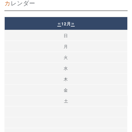
カレンダー
«
»
12月
日
月
火
水
木
金
土