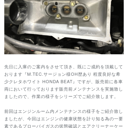
先日に入庫のご案内をさせて頂き、既にご成約を頂戴して
おります『M.TEC.サージョン様OH歴あり 程度良好な希
少クレタホワイト HONDA BEAT』ですが、販売前に各車
両において行っております販売前メンテナンスを実施致し
ましたので、作業の様子をシリーズでご紹介致します。
前回はエンジンルーム内メンテナンスの様子をご紹介致し
ましたが、今回はエンジンの健康状態を計り知る為の一要
素であるブローバイガスの状態確認とエアクリーナーケー