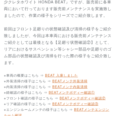
少クレタホワイト HONDA BEAT』ですが、販売前に各車
両において行っております販売前メンテナンスを実施致し
ましたので、作業の様子をシリーズでご紹介致します。
前回はフロント足廻りの状態確認及び清掃の様子をご紹介
致しましたが、今回は本車両における販売前メンテナンス
ご紹介としては最後となる【足廻り状態確認②】として、
リアにおけるサスペンション等シャシー部品や足廻りのゴ
ム部品の状態確認及び清掃を行った際の様子をご紹介致し
ます。
※車両の概要はこちら ⇒
BEAT 入庫しました
※外装清掃の様子はこちら ⇒
BEATメンテ外装清掃
※内装清掃の様子はこちら ⇒
BEATメンテ内装清掃
※錆確認の様子はこちら ⇒
BEATメンテボディー確認①
※フロント確認の様子はこちら ⇒
BEATメンテボディー確認②
※リア確認の様子はこちら ⇒
BEATメンテボディー確認③
※エンジンルームメンテの様子はこちら ⇒
BEATメンテエンジン
ルーム確認