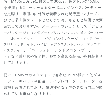
尚、M135i xDriveは最大出力306ps、最大トルク45.9kgm
を発揮する2リッター直噴ターボエンジンやスポーティー
な足廻り、専用の内外装が装着された現行型1シリーズに
おける最上位グレードとなります為、もともと装備は大変
充実しておりますが、
メーカーオプションとして『デビュ
ーパッケージ』
（アダプティブサスペンション、Mスポーツシー
、『ビジョンパッケージ』
ト、Mシートベルト）
（アダプティ
ブLEDヘッドライト、ハイビームアシスタント、ヘッドアップデ
、『パーフォレーテッドダコタレザーシー
ィスプレイ）
ト』など乗り味や安全性、魅力を高める装備が多数装着さ
れております。
更に、BMWのカスタマイズで有名なStudie様にて低ダス
トブレーキパッドや前後ドライブレコーダー、レーダー探
知機も装着されており、快適性や安全性の更なる向上が図
られている車両となります。