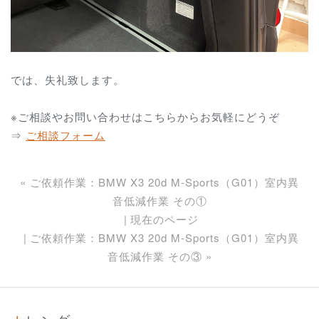
では、失礼致します。
※ご相談やお問い合わせはこちらからお気軽にどうぞ
⇒
ご相談フォーム
«
ご依頼作業：BMW X3 20d M-Sports（G01）室内異
音低減作業 その①
現在のページ
ご依頼作業：BMW X3 20d M-Sports（G01）室内異
音低減作業 その③
»