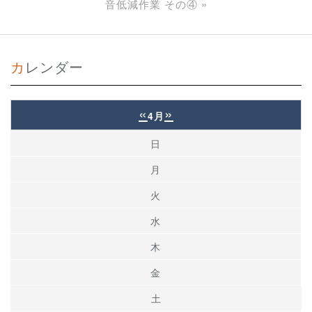
音低減作業 その④
»
カレンダー
«
»
4月
日
月
火
水
木
金
土