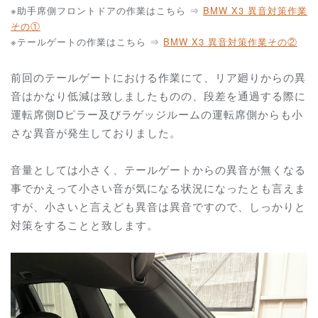
※助手席側フロントドアの作業はこちら ⇒
BMW X3 異音対策作業
その①
※テールゲートの作業はこちら ⇒
BMW X3 異音対策作業その②
前回のテールゲートにおける作業にて、リア廻りからの異
音はかなり低減は致しましたものの、段差を通過する際に
運転席側Dピラー及びラゲッジルームの運転席側からも小
さな異音が発生しておりました。
音量としては小さく、テールゲートからの異音が無くなる
事でかえって小さい音が気になる状況になったとも言えま
すが、小さいと言えども異音は異音ですので、しっかりと
対策をすることと致します。