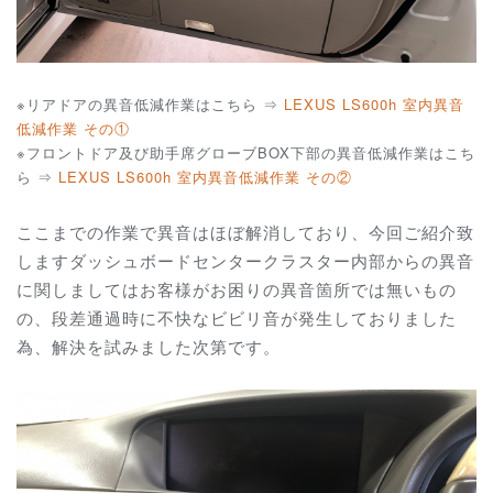
※リアドアの異音低減作業はこちら ⇒
LEXUS LS600h 室内異音
低減作業 その①
※フロントドア及び助手席グローブBOX下部の異音低減作業はこち
ら ⇒
LEXUS LS600h 室内異音低減作業 その②
ここまでの作業で異音はほぼ解消しており、今回ご紹介致
しますダッシュボードセンタークラスター内部からの異音
に関しましてはお客様がお困りの異音箇所では無いもの
の、段差通過時に不快なビビリ音が発生しておりました
為、解決を試みました次第です。