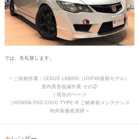
では、失礼致します。
«
ご依頼作業：LEXUS LS600h（UVF45後期モデル）
室内異音低減作業 その②
現在のページ
HONDA FD2 CIVIC TYPE-R ご納車前メンテナンス
内外装徹底清掃
»
カレンダー