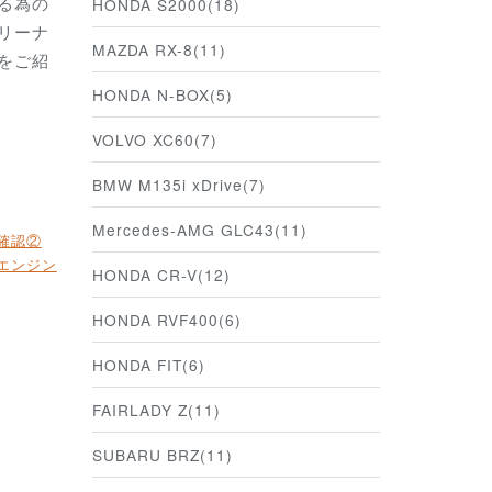
る為の
HONDA S2000(18)
リーナ
MAZDA RX-8(11)
をご紹
HONDA N-BOX(5)
VOLVO XC60(7)
BMW M135i xDrive(7)
Mercedes-AMG GLC43(11)
確認②
テエンジン
HONDA CR-V(12)
HONDA RVF400(6)
HONDA FIT(6)
FAIRLADY Z(11)
SUBARU BRZ(11)