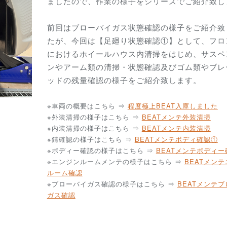
ましたので、作業の様子をシリーズでご紹介致し
前回はブローバイガス状態確認の様子をご紹介致
たが、今回は【足廻り状態確認①】として、フロ
におけるホイールハウス内清掃をはじめ、サスペ
ンやアーム類の清掃・状態確認及びゴム類やブレ
ッドの残量確認の様子をご紹介致します。
※車両の概要はこちら ⇒
程度極上
BEAT入庫しました
※外装清掃の様子はこちら ⇒
BEATメンテ外装清掃
※内装清掃の様子はこちら ⇒
BEATメンテ内装清掃
※錆確認の様子はこちら ⇒
BEATメンテボディ確認①
※ボディー確認の様子はこちら ⇒
BEATメンテボディー
※エンジンルームメンテの様子はこちら ⇒
BEATメン
ルーム確認
※ブローバイガス確認の様子はこちら ⇒
BEATメンテ
ガス確認