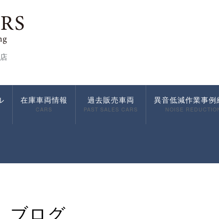
店
ル
在庫車両情報
過去販売車両
異音低減作業事例
CARS
PAST SALES CARS
NOISE REDUCTIO
ブログ