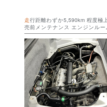
走行距離わずか5,590km 程度極上フルノーマル1オーナー車両 HONDA BEAT 販
売前メンテナンス エンジンルー