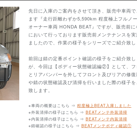
先日に入庫のご案内をさせて頂き、販売中車両で
ます『走行距離わずか5,590km 程度極上フルノ
オーナー車両 HONDA BEAT』ですが、販売前
において行っております販売前メンテナンスを実
ましたので、作業の様子をシリーズでご紹介致し
前回は錆の定番ポイント確認の様子をご紹介致し
が、今回は【ボディー状態確認編②】として、フ
とリアバンパーを外してフロント及びリアの修復
や錆の状態確認及び清掃を行いました際の様子を
致します。
※車両の概要はこちら ⇒
程度極上
BEAT入庫しました
※外装清掃の様子はこちら ⇒
BEATメンテ外装清掃
※内装清掃の様子はこちら ⇒
BEATメンテ内装清掃
※錆確認の様子はこちら ⇒
BEATメンテボディ確認①