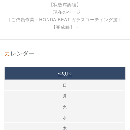
【状態確認編】
現在のページ
ご依頼作業：HONDA BEAT ガラスコーティング施工
【完成編】
»
カレンダー
«
»
3月
日
月
火
水
木