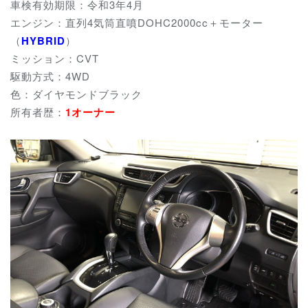
車検有効期限：令和3年4月
エンジン：直列4気筒直噴DOHC2000cc＋モーター
（
HYBRID
）
ミッション：CVT
駆動方式：4WD
色：ダイヤモンドブラック
所有者歴：
1オーナー