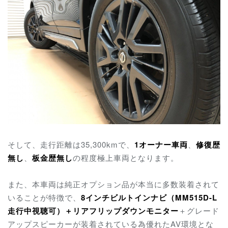
そして、走行距離は35,300kmで、
1オーナー車両
、
修復歴
無し
、
板金歴無し
の程度極上車両となります。
また、本車両は純正オプション品が本当に多数装着されて
いることが特徴で、
8インチビルトインナビ（MM515D-L
走行中視聴可）＋
リアフリップダウンモニター
＋グレード
アップスピーカーが装着されている為優れたAV環境とな