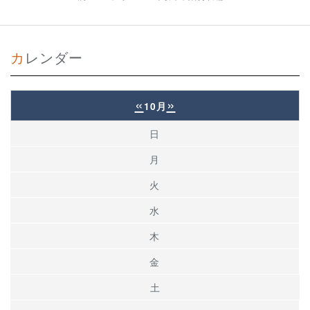
カレンダー
«
»
10月
日
月
火
水
木
金
土