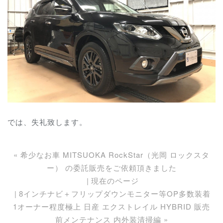
では、失礼致します。
«
希少なお車 MITSUOKA RockStar（光岡 ロックスタ
ー） の委託販売をご依頼頂きました
現在のページ
8インチナビ＋フリップダウンモニター等OP多数装着
1オーナー程度極上 日産 エクストレイル HYBRID 販売
前メンテナンス 内外装清掃編
»