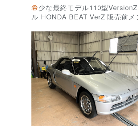
希少な最終モデル110型VersionZ 走行距離少ない23,100km 程度極上フルノーマ
ル HONDA BEAT VerZ 販