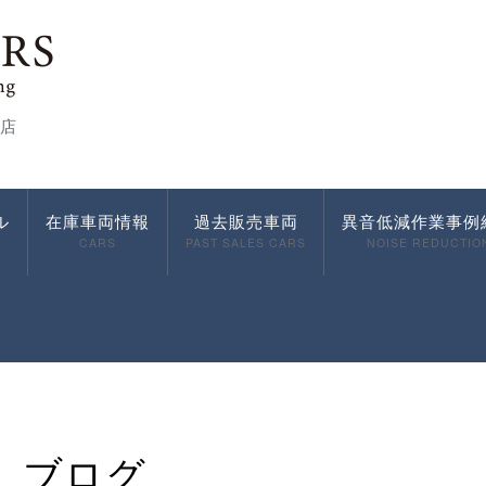
店
ル
在庫車両情報
過去販売車両
異音低減作業事例
CARS
PAST SALES CARS
NOISE REDUCTIO
ブログ