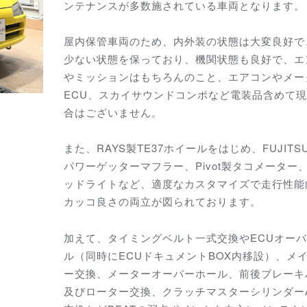
ンテナンスが多数施されている車両となります。
屋内保管車両のため、内外装の状態は大変良好で
少ない状態を保っており、機関状態も良好で、エ
やミッションはもちろんのこと、エアコンやメー
ECU、スカイサウンドコンポなど電装品含めて
合はございません。
また、RAYS製TE37ホイールをはじめ、FUJITS
パワーゲッターマフラー、Pivot製タコメーター、
ッドライトなど、適度なカスタマイズで
走行性能
カッコ良さの両立が図られております。
加えて、タイミングベルト一式交換やECUオー
ル（同時にECUドキュメントBOX内移設）、メ
ー交換、メーターオーバーホール、前後ブレーキ
及びローター交換、クラッチマスターシリンダーA