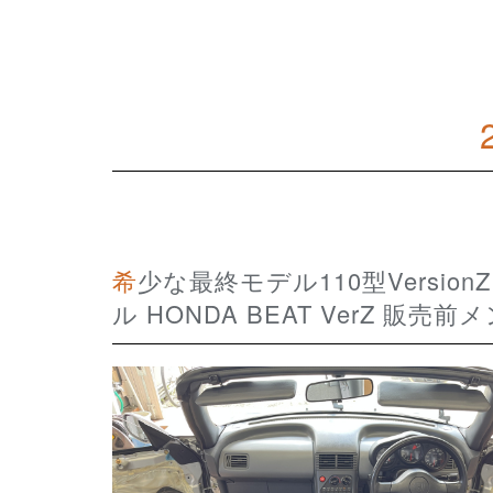
希少な最終モデル110型VersionZ 走行距離少ない23,100km 程度極上フルノーマ
ル HONDA BEAT VerZ 販