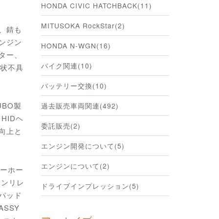
HONDA CIVIC HATCHBACK(11)
MITUSOKA RockStar(2)
、錆も
ンジン
HONDA N-WGN(16)
ター、
バイク関連(10)
現状不具
バッテリー交換(10)
UBO製
過去販売車両関連(492)
HIDヘ
委託販売(2)
向上と
エンジン開発について(5)
エンジンについて(2)
バーホー
インリレ
ドライブインプレッション(5)
パッド
SSY