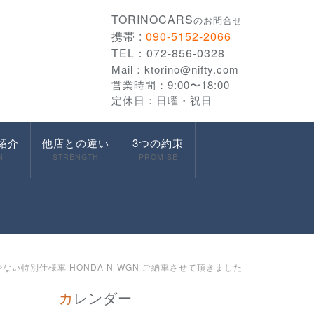
TORINOCARS
のお問合せ
携帯 :
090-5152-2066
TEL：072-856-0328
Mail：
ktorino@nifty.com
営業時間：9:00〜18:00
定休日：日曜・祝日
紹介
他店との違い
3つの約束
N
STRENGTH
PROMISE
ない特別仕様車 HONDA N-WGN ご納車させて頂きました
カレンダー