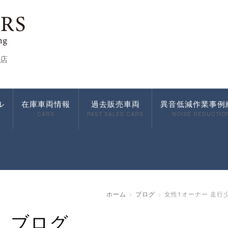
店
ル
在庫車両情報
過去販売車両
異音低減作業事例
CARS
PAST SALES CARS
NOISE REDUCTIO
ホーム
ブログ
女性1オーナー 走行少
ブログ