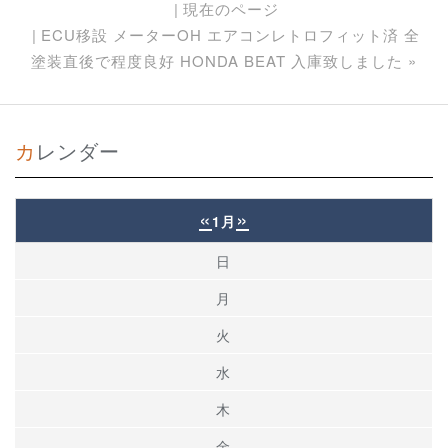
現在のページ
ECU移設 メーターOH エアコンレトロフィット済 全
塗装直後で程度良好 HONDA BEAT 入庫致しました
»
カレンダー
«
»
1月
日
月
火
水
木
金