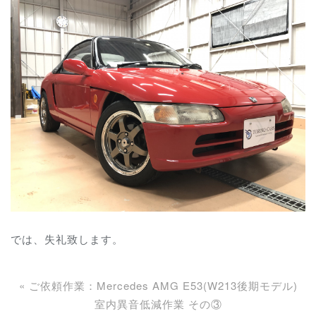
では、失礼致します。
«
ご依頼作業：Mercedes AMG E53(W213後期モデル)
室内異音低減作業 その③