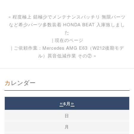
«
程度極上 錆極少でメンテナンスバッチリ 無限パーツ
など希少パーツ多数装着 HONDA BEAT 入庫致しまし
た
現在のページ
ご依頼作業：Mercedes AMG E63（W212後期モデ
ル）異音低減作業 その②
»
カレンダー
«
»
6月
日
月