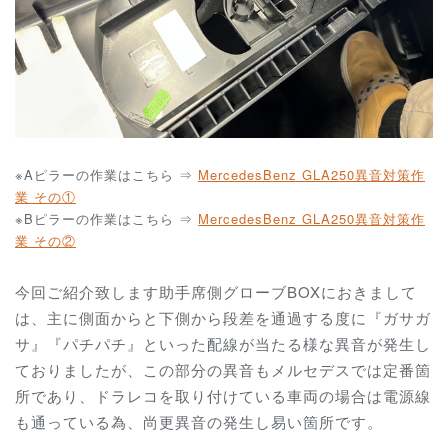
※Aピラーの作業はこちら ⇒
MercedesBenz GLA250異音対策作
業 その①
※Bピラーの作業はこちら ⇒
MercedesBenz GLA250異音対策作
業 その②
今回ご紹介致します助手席側グローブBOXにおきまして
は、主に側面からと下側から段差を通過する度に『ガサガ
サ』『パチパチ』といった配線が当たる様な異音が発生し
ておりましたが、この部分の異音もメルセデスでは定番箇
所であり、ドラレコを取り付けている車両の場合は電源線
も通っている為、尚更異音の発生し易い箇所です。