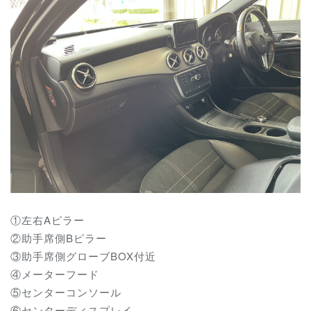
①左右Aピラー
②助手席側Bピラー
③助手席側グローブBOX付近
④メーターフード
⑤センターコンソール
⑥センターディスプレイ