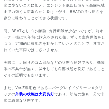
常に少ないことに加え、エンジンも低回転域から高回転域
まで力強く大変滑らかに吹け上がり、BEATの持つ良さを
存分に味わうことができる状態です。
尚、BEATとしては極端に走行距離が少ないですが、前オ
ーナー様は16年前に購入をされた後、ずっと室内保管をし
つつ、定期的に敷地内を動かしていたとのことで、放置さ
れていた車両ではございません。
実際に、足回りのゴム部品などの状態も良好であり、機関
系の不具合が無く、試乗しても各部状態が良好であること
がその証明でもあります。
また、Ver.Z専用色であるエバーグレイドグリーンメタリ
ックの
外装の状態は大変良好
であり、塗装の艶も十分で非
常に綺麗な状態です。