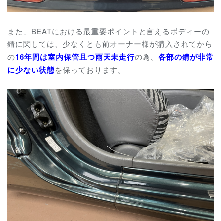
また、
BEATにおける最重要ポイントと言えるボディーの
錆に関しては、
少なくとも前オーナー様が購入されてから
の
16年間は室内保管且つ雨天未走行
の為、
各部の錆が非常
に少ない状態
を保っております。