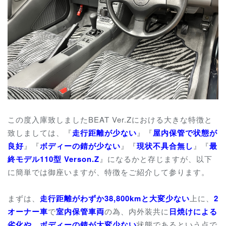
この度入庫致しましたBEAT Ver.Zにおける大きな特徴と
致しましては、『
走行距離が少ない
』『
屋内
保管で状態が
良好
』『
ボディーの錆が少ない
』『
現状不具合無し
』
『
最
終モデル110型 Verson.Z
』
になるかと存じますが、
以下
に簡単では御座いますが、特徴をご紹介して参ります。
まずは、
走行距離がわずか38,800kmと大変少ない
上に、
2
オーナー車
で
室内保管車両
の為、内外装共に
日焼けによる
劣化や、ボディーの錆が大変少ない
状態であるという点で