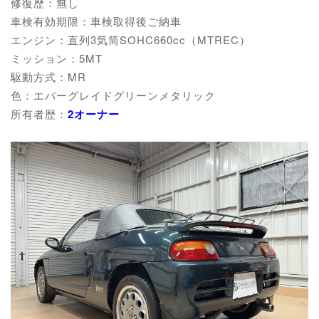
修復歴：無し
車検有効期限：車検取得後ご納車
エンジン：直列3気筒SOHC660cc（MTREC）
ミッション：5MT
駆動方式：MR
色：エバーグレイドグリーンメタリック
所有者歴：
2
オーナー