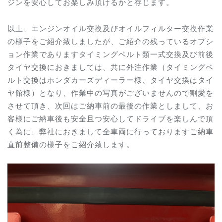
ジンを安心してお楽しみ頂けるかと存じます。
以上、エンジンオイル交換及びオイルフィルター交換作業
の様子をご紹介致しましたが、ご紹介の残っているオプシ
ョン作業であります
タイミングベルト類一式交換及び
前後
タイヤ交換におきましては、共に外注作業（タイミングベ
ルト交換はホンダカーズディーラー様、タイヤ交換はタイ
ヤ館様）となり、作業中の写真がございませんので割愛を
させて頂き、次回は
ご納車前の最後の作業としまして、お
客様にご納車後も安全且つ安心してドライブを楽しんで頂
く為に、弊社におきまして全車両に行っておりますご納車
直前整備の様子をご紹介致します。