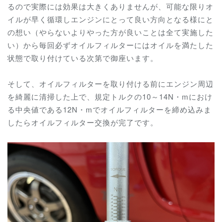
るので実際には効果は大きくありませんが、可能な限りオ
イルが早く循環しエンジンにとって良い方向となる様にと
の想い（やらないよりやった方が良いことは全て実施した
い）から毎回必ずオイルフィルターにはオイルを満たした
状態で取り付けている次第で御座います。
そして、オイルフィルターを取り付ける前にエンジン周辺
を綺麗に清掃した上で、規定トルクの10～14N・mにおけ
る中央値である12N・mでオイルフィルターを締め込みま
したらオイルフィルター交換が完了です。