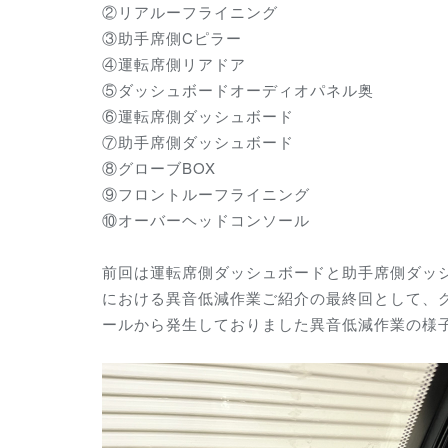
②リアルーフライニング
③助手席側Cピラー
④運転席側リアドア
⑤ダッシュボードオーディオパネル奥
⑥運転席側ダッシュボード
⑦助手席側ダッシュボード
⑧グローブBOX
⑨フロントルーフライニング
⑩オーバーヘッドコンソール
前回は運転席側ダッシュボードと助手席側ダッ
における異音低減作業ご紹介の最終回として、
ール
から発生しておりました異音低減作業の様