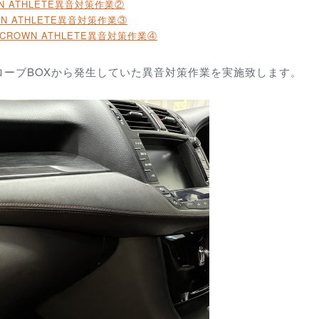
N ATHLETE
異音対策作業②
N ATHLETE
異音対策作業③
 CROWN ATHLETE
異音対策作業④
ーブBOXから発生していた異音対策作業を実施致します。