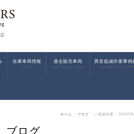
店
ル
在庫車両情報
過去販売車両
異音低減作業事例
CARS
PAST SALES CARS
NOISE REDUCTIO
ホーム
ブログ
ご依頼作業： TOYOTA
ブログ