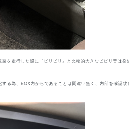
メ道路を走行した際に『ビリビリ』と比較的大きなビビリ音は発
化する為、BOX内からであることは間違い無く、内部を確認致