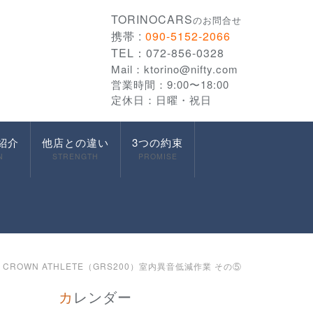
TORINOCARS
のお問合せ
携帯 :
090-5152-2066
TEL：072-856-0328
Mail：
ktorino@nifty.com
営業時間：9:00〜18:00
定休日：日曜・祝日
紹介
他店との違い
3つの約束
N
STRENGTH
PROMISE
 CROWN ATHLETE（GRS200）室内異音低減作業 その⑤
カレンダー