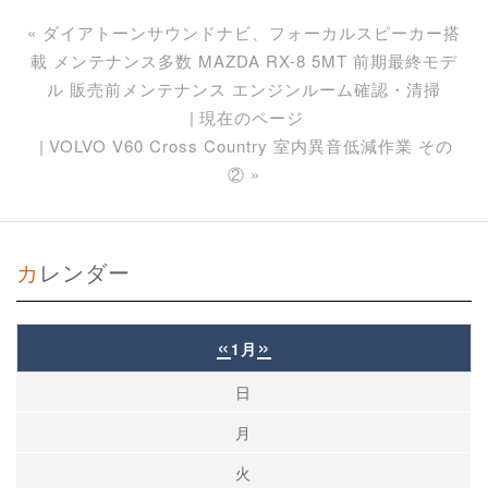
«
ダイアトーンサウンドナビ、フォーカルスピーカー搭
載 メンテナンス多数 MAZDA RX-8 5MT 前期最終モデ
ル 販売前メンテナンス エンジンルーム確認・清掃
現在のページ
VOLVO V60 Cross Country 室内異音低減作業 その
②
»
カレンダー
«
»
1月
日
月
火