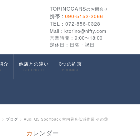
TORINOCARS
のお問合せ
携帯 :
090-5152-2066
TEL：072-856-0328
Mail：
ktorino@nifty.com
営業時間：9:00〜18:00
定休日：日曜・祝日
紹介
他店との違い
3つの約束
N
STRENGTH
PROMISE
ム
ブログ
Audi Q5 Sportback 室内異音低減作業 その③
カレンダー