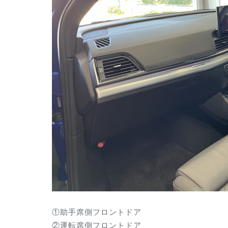
①助手席側フロントドア
②運転席側フロントドア