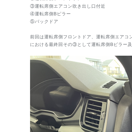
③運転席側エアコン吹き出し口付近
④運転席側Bピラー
⑤バックドア
前回は運転席側フロントドア、運転席側エアコ
における最終回その③として
運転席側Bピラー