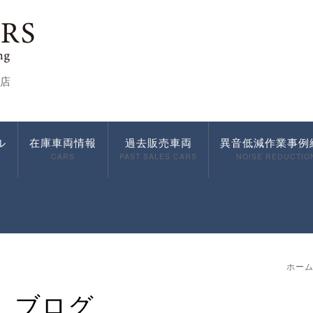
店
ル
在庫車両情報
過去販売車両
異音低減作業事例
CARS
PAST SALES CARS
NOISE REDUCTIO
ホー
ブログ