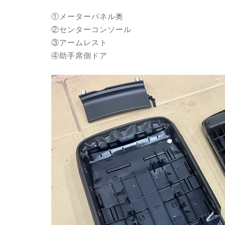
①メーターパネル奥
②センターコンソール
③アームレスト
④助手席側ドア