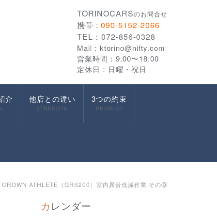
TORINOCARS
のお問合せ
携帯 :
090-5152-2066
TEL：072-856-0328
Mail：
ktorino@nifty.com
営業時間：9:00〜18:00
定休日：日曜・祝日
紹介
他店との違い
3つの約束
N
STRENGTH
PROMISE
 CROWN ATHLETE（GRS200）室内異音低減作業 その⑨
カレンダー