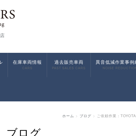
店
ル
在庫車両情報
過去販売車両
異音低減作業事例
CARS
PAST SALES CARS
NOISE REDUCTIO
ホーム
ブログ
ご依頼作業：TOYOTA
ブログ