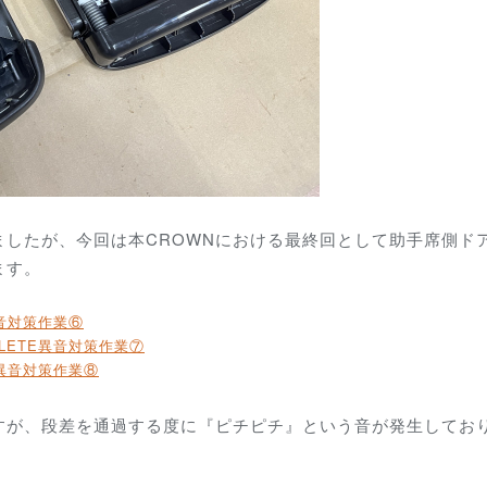
したが、今回は本CROWNにおける最終回として助手席側ド
ます。
異音対策作業⑥
HLETE異音対策作業⑦
TE異音対策作業⑧
すが、段差を通過する度に『ピチピチ』という音が発生してお