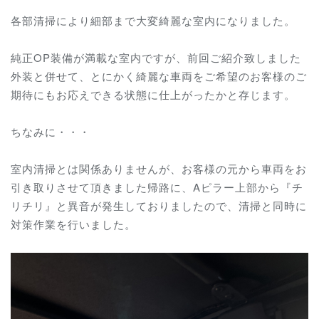
各部清掃により細部まで大変綺麗な室内になりました。
純正OP装備が満載な室内ですが、前回ご紹介致しました
外装と併せて、とにかく綺麗な車両をご希望のお客様のご
期待にもお応えできる状態に仕上がったかと存じます。
ちなみに・・・
室内清掃とは関係ありませんが、お客様の元から車両をお
引き取りさせて頂きました帰路に、Aピラー上部から『チ
リチリ』と異音が発生しておりましたので、清掃と同時に
対策作業を行いました。