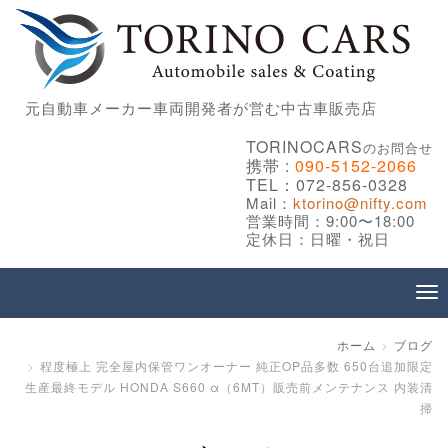
元自動車メーカー車両開発者が営む中古車販売店
TORINOCARS
のお問合せ
携帯 :
090-5152-2066
TEL：072-856-0328
Mail：
ktorino@nifty.com
営業時間：9:00〜18:00
定休日：日曜・祝日
ホーム
ブログ
程度極上 完全屋内保管ワンオーナー 純正OP品多数 650台追加限定
生産最終モデル HONDA S660 α（6MT）販売前メンテナンス 内装清
掃