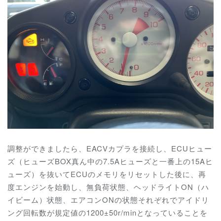
調整ができましたら、EACVカプラを接続し、ECUヒュー
ズ（ヒューズBOX真ん中の7.5Aヒューズと一番上の15Aヒ
ューズ）を抜いてECUのメモリをリセットした後に、再
度エンジンを始動し、無負荷状態、ヘッドライトON（ハ
イビーム）状態、エアコンONの状態それぞれでアイドリ
ング回転数が規定値の1200±50r/minとなっていることを