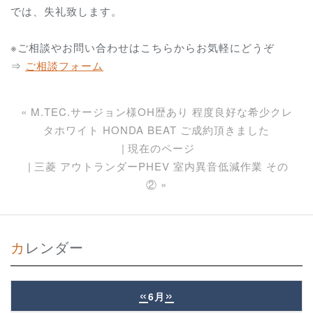
では、失礼致します。
※ご相談やお問い合わせはこちらからお気軽にどうぞ
⇒
ご相談フォーム
«
M.TEC.サージョン様OH歴あり 程度良好な希少クレ
タホワイト HONDA BEAT ご成約頂きました
現在のページ
三菱 アウトランダーPHEV 室内異音低減作業 その
②
»
カレンダー
«
»
6月