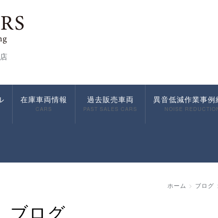
店
ル
在庫車両情報
過去販売車両
異音低減作業事例
CARS
PAST SALES CARS
NOISE REDUCTIO
ホーム
ブログ
ブログ