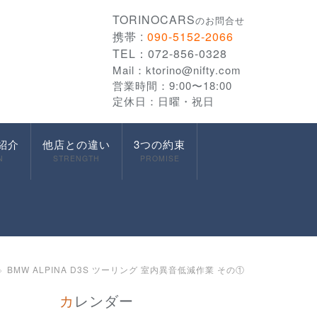
TORINOCARS
のお問合せ
携帯 :
090-5152-2066
TEL：072-856-0328
Mail：
ktorino@nifty.com
営業時間：9:00〜18:00
定休日：日曜・祝日
紹介
他店との違い
3つの約束
N
STRENGTH
PROMISE
BMW ALPINA D3S ツーリング 室内異音低減作業 その①
カレンダー