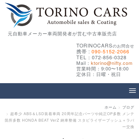
元自動車メーカー車両開発者が営む中古車販売店
TORINOCARS
のお問合せ
携帯 :
090-5152-2066
TEL：072-856-0328
Mail：
ktorino@nifty.com
営業時間：9:00〜18:00
定休日：日曜・祝日
ホーム
ブログ
超希少 ABS＆LSD装着車両 20周年記念パーツや純正OP多数 メンテ
箇所多数 HONDA BEAT VerZ 納車整備 スタビライザーブッシュ＋ラバ
ー交換