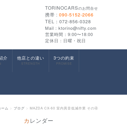
TORINOCARS
のお問合せ
携帯 :
090-5152-2066
TEL：072-856-0328
Mail：
ktorino@nifty.com
営業時間：9:00〜18:00
定休日：日曜・祝日
紹介
他店との違い
3つの約束
N
STRENGTH
PROMISE
ホーム
ブログ
MAZDA CX-60 室内異音低減作業 その④
カレンダー