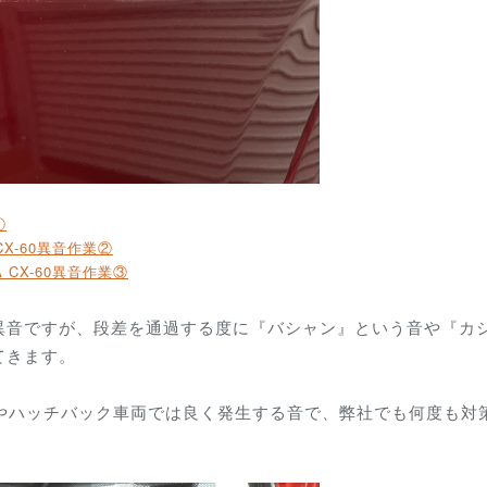
①
 CX-60異音作業②
A CX-60異音作業③
異音ですが、段差を通過する度に『バシャン』という音や『カ
てきます。
Vやハッチバック車両では良く発生する音で、弊社でも何度も対