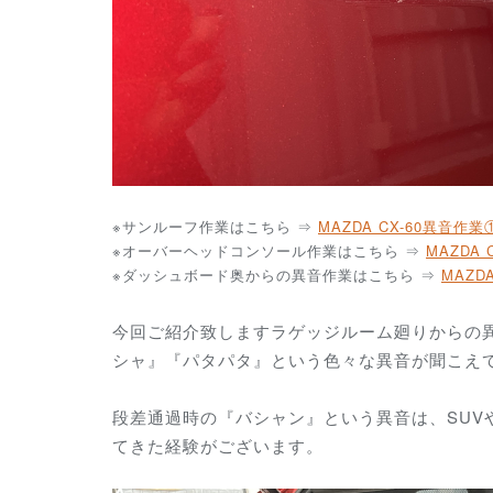
※サンルーフ
作業はこちら ⇒
MAZDA CX-60異音作業
※オーバーヘッドコンソール
作業はこちら ⇒
MAZDA
※ダッシュボード奥からの異音
作業はこちら ⇒
MAZD
今回ご紹介致しますラゲッジルーム廻りからの
シャ』『パタパタ』という色々な異音が聞こえ
段差通過時の『バシャン』という異音は、SU
てきた経験がございます。