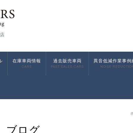
店
ル
在庫車両情報
過去販売車両
異音低減作業事例
CARS
PAST SALES CARS
NOISE REDUCTIO
ブログ